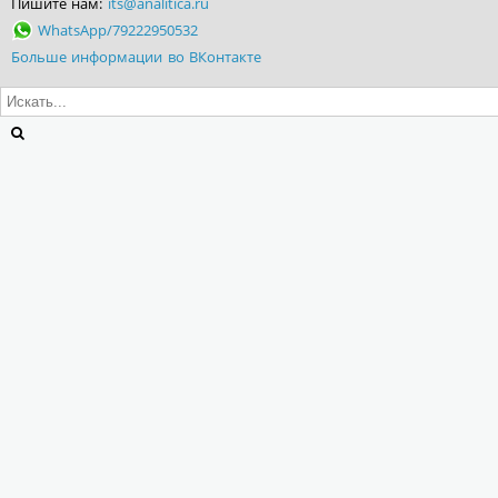
Пишите нам:
its@analitica.ru
WhatsApp/79222950532
Больше информации во ВКонтакте