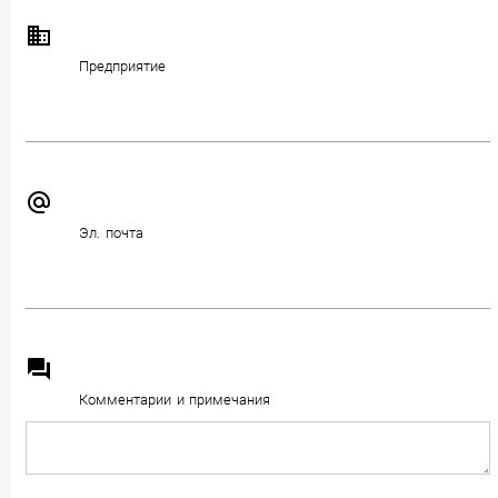
business
Предприятие
alternate_email
Эл. почта
question_answer
Комментарии и примечания